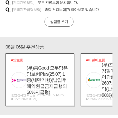
[간호간병보험]
부부 간병보험 문의합니다.
[무해지환급형보험]
종합 건강보험(?) 알아보고 있습니다
상담글 쓰기
08월 06일 추천상품
#암보험
#어린이보험
(무)프
(무)흥Good 모두담은
강할때
암보험Plus(25.07):1
어람플
종(세만기형)(납입후
2607:
해약환급금지급형의
약(납입
50%지급형)
50%))
준법감시인 확인필L250922-09-72 (2025-
준법감시인확인필_제2026
09-22 ~ 2026-09-21)
(2026.07.20~2027.07.19