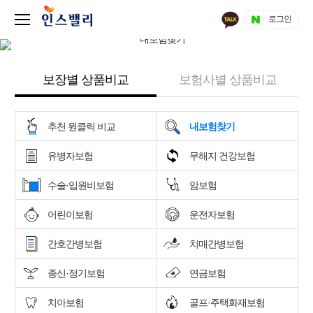
로그인
보장별 상품비교
보험사별 상품비교
추천 원클릭 비교
내보험찾기
유병자보험
무해지 건강보험
수술·입원비보험
암보험
어린이보험
운전자보험
간호간병보험
치매간병보험
종신·정기보험
연금보험
치아보험
골프·주택화재보험