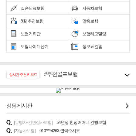
실손의료보험
자동차보험
8월 추천보험
맞춤보험
보험기획관
보험리모델링
보험나이계산기
정보 & 칼럼
#추천골프보험
실시간 추천 키워드
#우리집 화재, 도난대비
#노후대비 연금재테크!
#임플란트, 치아치료보장
#어린이 종합보장
상담게시판
#교통사고대비 운전자보험
#무해지 건강보험
[유병자·간편심사보험]
54년생 친정어머니 간병보험
#바뀌기전에 4세대 가입
[자동차보험]
010****4263 연락주셔요