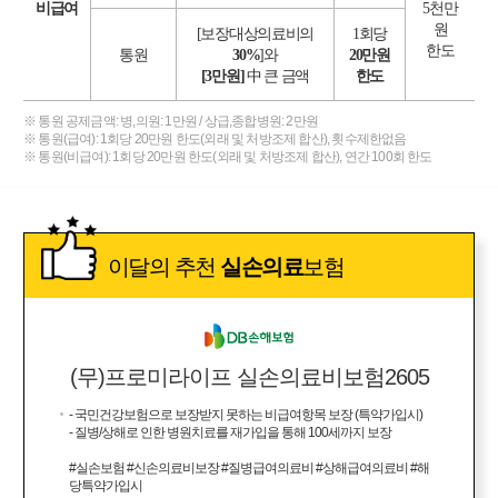
비급여
5천만
원
[보장대상의료비의
1회당
한도
통원
30%
]와
20만원
[3만원]
中 큰 금액
한도
※ 통원 공제금액: 병,의원: 1만원 / 상급,종합병원: 2만원
※ 통원(급여): 1회당 20만원 한도(외래 및 처방조제 합산), 횟수제한없음
※ 통원(비급여): 1회당 20만원 한도(외래 및 처방조제 합산), 연간 100회 한도
이달의 추천
실손의료
보험
(무)프로미라이프 실손의료비보험2605
- 국민건강보험으로 보장받지 못하는 비급여항목 보장 (특약가입시)
- 질병/상해로 인한 병원치료를 재가입을 통해 100세까지 보장
#실손보험 #신손의료비보장 #질병급여의료비 #상해급여의료비 #해
당특약가입시