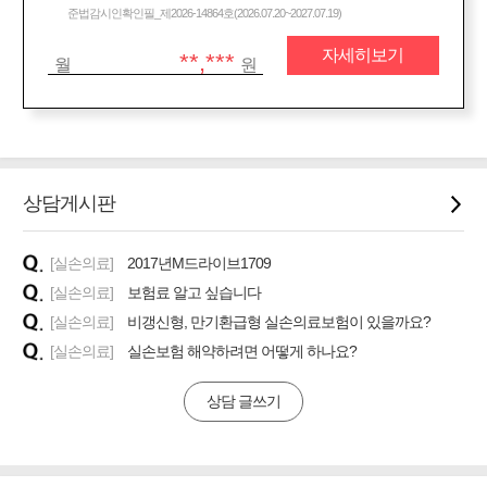
준법감시인확인필_제2026-14864호(2026.07.20~2027.07.19)
자세히보기
**,***
월
원
상담게시판
[실손의료]
2017년M드라이브1709
[실손의료]
보험료 알고 싶습니다
[실손의료]
비갱신형, 만기환급형 실손의료보험이 있을까요?
[실손의료]
실손보험 해약하려면 어떻게 하나요?
상담 글쓰기