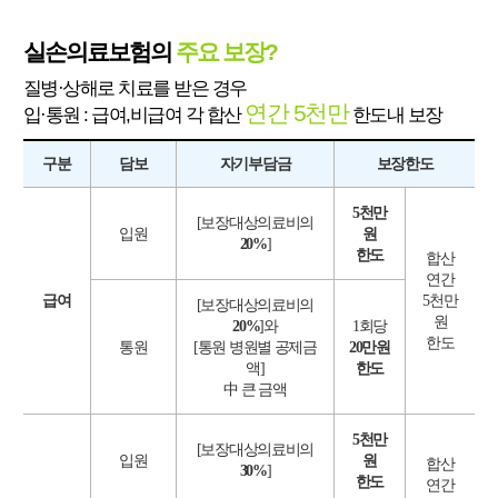
실손의료보험의
주요 보장?
질병·상해로 치료를 받은 경우
연간 5천만
입·통원 : 급여,비급여 각 합산
한도내 보장
구분
담보
자기부담금
보장한도
5천만
[보장대상의료비의
입원
원
20%
]
한도
합산
연간
급여
5천만
[보장대상의료비의
원
20%
]와
1회당
한도
통원
[통원 병원별 공제금
20만원
액]
한도
中 큰 금액
5천만
[보장대상의료비의
입원
원
합산
30%
]
한도
연간