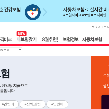
보험
성
 입원일당 지급으로
생
품입니다.
#간병비
#상해,질병
#입원비