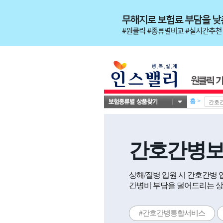
홈
>
간호간병
상해/질병 입원 시 간호간병
간병비 부담을 덜어드리는 상
#간호간병통합서비스