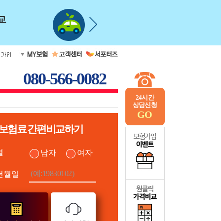
080-566-0082
24시간
상담신청
GO
보험료 간편비교하기
별
남자
여자
년월일