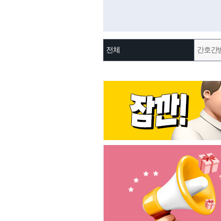
전체
간호간