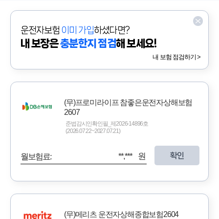
운전자보험
이미 가입
하셨다면?
내 보장은
충분한지 점검
해 보세요!
내 보험 점검하기 >
(무)프로미라이프 참좋은운전자상해보험
2607
준법감시인확인필_제2026-14896호
(2026.07.22~2027.07.21)
확인
**,*** 원
월보험료:
(무)메리츠 운전자상해종합보험2604