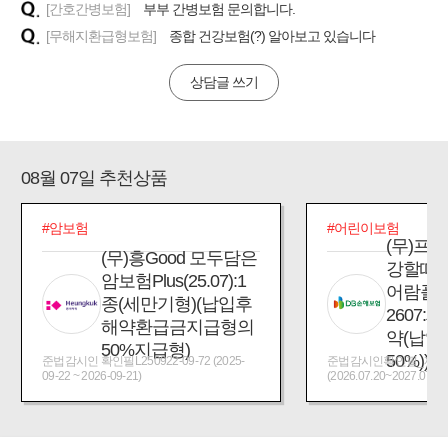
[간호간병보험]
부부 간병보험 문의합니다.
[무해지환급형보험]
종합 건강보험(?) 알아보고 있습니다
상담글 쓰기
08월 07일 추천상품
#암보험
#어린이보험
(무)프
(무)흥Good 모두담은
강할때
암보험Plus(25.07):1
어람플
종(세만기형)(납입후
2607:
해약환급금지급형의
약(납입
50%지급형)
50%))
준법감시인 확인필L250922-09-72 (2025-
준법감시인확인필_제2026
09-22 ~ 2026-09-21)
(2026.07.20~2027.07.19