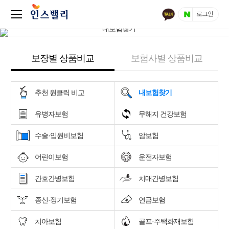
로그인
보장별 상품비교
보험사별 상품비교
추천 원클릭 비교
내보험찾기
유병자보험
무해지 건강보험
수술·입원비보험
암보험
어린이보험
운전자보험
간호간병보험
치매간병보험
종신·정기보험
연금보험
치아보험
골프·주택화재보험