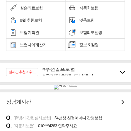
실손의료보험
자동차보험
8월 추천보험
맞춤보험
보험기획관
보험리모델링
보험나이계산기
정보 & 칼럼
#추천골프보험
실시간 추천 키워드
#우리집 화재, 도난대비
#노후대비 연금재테크!
#임플란트, 치아치료보장
#어린이 종합보장
상담게시판
#교통사고대비 운전자보험
#무해지 건강보험
#바뀌기전에 4세대 가입
[유병자·간편심사보험]
54년생 친정어머니 간병보험
[자동차보험]
010****4263 연락주셔요