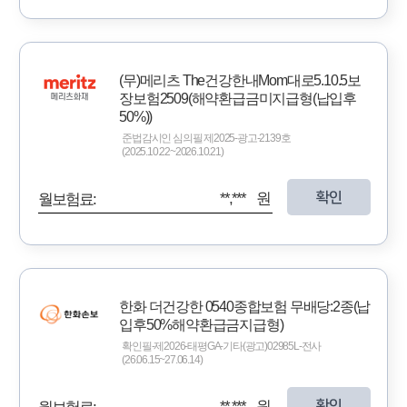
(무)메리츠 The건강한내Mom대로5.10.5보
장보험2509(해약환급금미지급형(납입후
50%))
준법감시인 심의필 제2025-광고-2139호
(2025.10.22~2026.10.21)
확인
**,*** 원
월보험료:
한화 더건강한 0540종합보험 무배당:2종(납
입후50%해약환급금지급형)
확인필-제2026-태평GA-기타(광고)02985L-전사
(26.06.15~27.06.14)
확인
**,*** 원