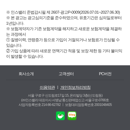
※ 인스밸리 준법감시필 제 2607-광고P-0009(2026.07.01~2027.06.30)
※ 본 광고는 광고심의기준을 준수하였으며, 유효기간은 심의일로부터
1년입니다.
※ 보험계약자가 기존 보험계약을 해지하고 새로운 보험계약을 체결하
는 과정에서
① 질병이력, 연령증가 등으로 가입이 거절되거나 보험료가 인상될 수
있습니다.
② 가입 상품에 따라 새로운 면책기간 적용 및 보장 제한 등 기타 불이익
이 발생할 수 있습니다.
회사소개
고객센터
PC버전
이용약관
ㅣ
개인정보처리방침
서울 구로구 신도림로17길 15, 온리빌딩 3층(신도림동)
(㈜인스밸리 대표이사 서병남 통신판매업신고 서울구로-0766호
사업자등록번호 214-86-62782 ㅣ
보험대리점등록번호 2001048405