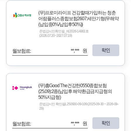
(무)프로미라이프 건강할때가입하는 청춘
어람플러스종합보험2607:세만기형(무해약
(납입중0%/납입후50%))
준법감시인확인필_제2026-14861호
(2026.07.20~2027.07.19)
확인
**,*** 원
월보험료:
(무)흥Good The건강한0550종합보험
(25.09):2종(납입후 해약환급금지급형의
50%지급형)
준법감시인 확인필L250930-09-109 (2025-09-30 ~ 2026-09-
29)
확인
**,*** 원
월보험료: