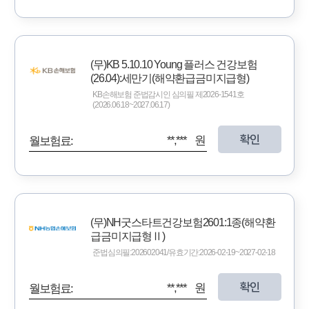
(무)KB 5.10.10 Young 플러스 건강보험
(26.04):세만기(해약환급금미지급형)
KB손해보험 준법감시인 심의필 제2026-1541호
(2026.06.18~2027.06.17)
확인
**,*** 원
월보험료:
(무)NH굿스타트건강보험2601:1종(해약환
급금미지급형Ⅱ)
준법심의필:202602041/유효기간:2026-02-19~2027-02-18
확인
**,*** 원
월보험료: