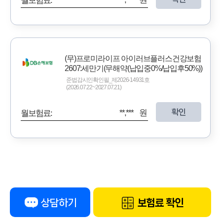
월보험료:
(무)프로미라이프 아이러브플러스건강보험
2607:세만기(무해약(납입중0%/납입후50%))
준법감시인확인필_제2026-14931호
(2026.07.22~2027.07.21)
확인
**,*** 원
월보험료:
상담하기
보험료 확인