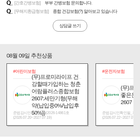
[간호간병보험]
부부 간병보험 문의합니다.
[무해지환급형보험]
종합 건강보험(?) 알아보고 있습니다
상담글 쓰기
08월 09일 추천상품
#어린이보험
#운전자보험
(무)프로미라이프 건
강할때가입하는 청춘
(무)프
어람플러스종합보험
좋은운
2607:세만기형(무해
2607
약(납입중0%/납입후
50%))
준법감시인확인필_제2026-14861호
준법감시인확인필_제2026
(2026.07.20~2027.07.19)
(2026.07.22~2027.07.21