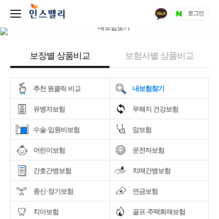
로그인
보장별 상품비교
보험사별 상품비교
추천 원클릭 비교
내보험찾기
유병자보험
무해지 건강보험
수술·입원비보험
암보험
어린이보험
운전자보험
간호간병보험
치매간병보험
종신·정기보험
연금보험
치아보험
골프·주택화재보험