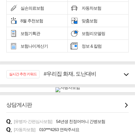
실손의료보험
자동차보험
8월 추천보험
맞춤보험
보험기획관
보험리모델링
보험나이계산기
정보 & 칼럼
#우리집 화재, 도난대비
실시간 추천 키워드
#노후대비 연금재테크!
#임플란트, 치아치료보장
#어린이 종합보장
#교통사고대비 운전자보험
상담게시판
#무해지 건강보험
#바뀌기전에 4세대 가입
[유병자·간편심사보험]
54년생 친정어머니 간병보험
#추천골프보험
[자동차보험]
010****4263 연락주셔요