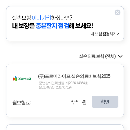
실손보험
이미 가입
하셨다면?
내 보장은
충분한지 점검
해 보세요!
내 보험 점검하기 >
실손의료보험 (전체)
(무)프로미라이프 실손의료비보험2605
준법감시인확인필_제2026-14864호
(2026.07.20~2027.07.19)
확인
**,*** 원
월보험료: