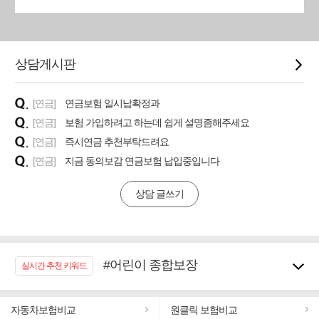
상담게시판
[연금]
연금보험 일시납확정과
[연금]
보험 가입하려고 하는데 쉽게 설명좀해주세요
[연금]
즉시연금 추천부탁드려요
[연금]
지금 동의보감 연금보험 납입중입니다
상담 글쓰기
#어린이 종합보장
실시간 추천 키워드
#임플란트, 치아치료보장
#노후대비 연금재테크!
자동차보험비교
원클릭 보험비교
#우리집 화재, 도난대비