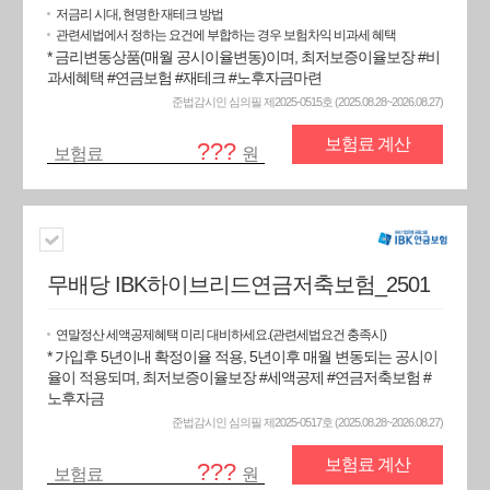
저금리 시대, 현명한 재테크 방법
관련세법에서 정하는 요건에 부합하는 경우 보험차익 비과세 혜택
* 금리변동상품(매월 공시이율변동)이며, 최저보증이율보장 #비
과세혜택 #연금보험 #재테크 #노후자금마련
준법감시인 심의필 제2025-0515호 (2025.08.28~2026.08.27)
보험료 계산
???
보험료
원
무배당 IBK하이브리드연금저축보험_2501
연말정산 세액공제혜택 미리 대비하세요.(관련세법요건 충족시)
* 가입후 5년이내 확정이율 적용, 5년이후 매월 변동되는 공시이
율이 적용되며, 최저보증이율보장 #세액공제 #연금저축보험 #
노후자금
준법감시인 심의필 제2025-0517호 (2025.08.28~2026.08.27)
보험료 계산
???
보험료
원