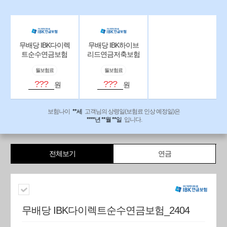
무배당 IBK다이렉
무배당 IBK하이브
트순수연금보험
리드연금저축보험
_2404
_2501
월보험료
월보험료
???
???
원
원
보험나이
**세
고객님의 상령일(보험료 인상 예정일)은
****년 **월 **일
입니다.
전체보기
연금
무배당 IBK다이렉트순수연금보험_2404