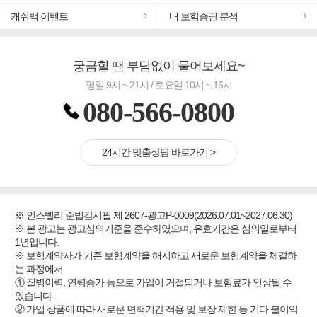
#추천골프보험
캐쉬백 이벤트
내 보험증권 분석
#바뀌기전에 4세대 가입
#무해지 건강보험
궁금할 땐 부담없이 물어보세요~
#교통사고대비 운전자보험
평일 9시 ~ 21시 / 토요일 10시 ~ 16시
080-566-0800
24시간 맞춤상담 바로가기 >
※ 인스밸리 준법감시필 제 2607-광고P-0009(2026.07.01~2027.06.30)
※ 본 광고는 광고심의기준을 준수하였으며, 유효기간은 심의일로부터
1년입니다.
※ 보험계약자가 기존 보험계약을 해지하고 새로운 보험계약을 체결하
는 과정에서
① 질병이력, 연령증가 등으로 가입이 거절되거나 보험료가 인상될 수
있습니다.
② 가입 상품에 따라 새로운 면책기간 적용 및 보장 제한 등 기타 불이익