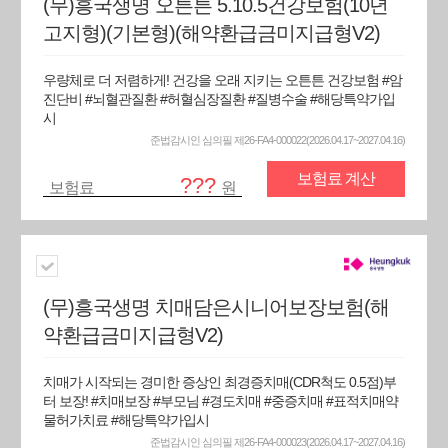
(무)흥국생명 오튼튼 5.10.5건강보험(10년
고지형)(기본형)(해약환급금미지급형V2)
우량체로 더 저렴하게! 건강을 오래 지키는 오튼튼 건강보험 #암
진단비 #뇌혈관질환 #허혈심장질환 #질병수술 #해당특약가입
시
준법감시인 심의필 제26-FA4-000022(2026.04.17~2027.04.16)
보험료 계산
???
보험료
원
(무)흥국생명 치매담은시니어보장보험(해
약환급금미지급형V2)
치매가 시작되는 경미한 증상인 최경증치매(CDR척도 0.5점)부
터 보장! #치매보장 #부모님 #경도치매 #중증치매 #표적치매약
물허가치료 #해당특약가입시
준법감시인 심의필 제26-FA4-000023(2026.04.17~2027.04.16)