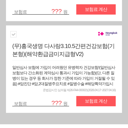
보험료 계산
???
보험료
원
(무)흥국생명 다사랑3.10.5간편건강보험(기
본형)(해약환급금미지급형V2)
일반심사 보험에 가입이 어려웠던 유병력자 건강보험!(일반심사
보험보다 간소화된 계약심사 통과시 가입이 가능함)(단, 다른 질
병이 있는 경우 등 회사가 정한 기준에 따라 가입이 거절될 수 있
음) #암진단 #암,2대질병주요치료 #질병수술 #해당특약가입시
준법감시인 심의필 제26-FA4-000021(2026.04.17~2027.04.16)
보험료 계산
???
보험료
원