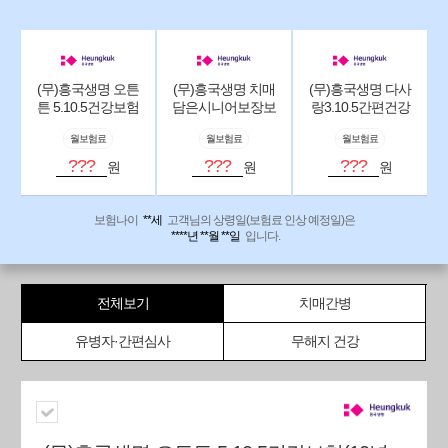
(무)흥국생명 오튼
(무)흥국생명 치매
(무)흥국생명 다사
튼 5.10.5건강보험
담은시니어보장보
랑3.10.5간편건강
(10년고지형)(기본
험(해약환급금미
보험(기본형)(해약
월보험료
월보험료
월보험료
형)(해약환급금미
지급형V2)
환급금미지급형
지급형V2)
V2)
???
???
???
원
원
원
보험나이
**세
고객님의 상령일(보험료 인상 예정일)은
****년 **월 **일
입니다.
전체보기
치매간병
유병자·간편심사
무해지 건강