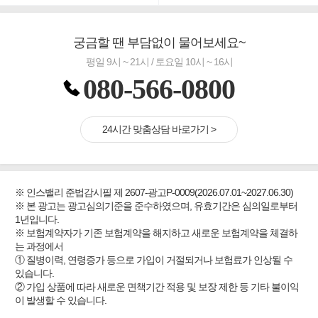
#바뀌기전에 4세대 가입
#무해지 건강보험
궁금할 땐 부담없이 물어보세요~
#교통사고대비 운전자보험
평일 9시 ~ 21시 / 토요일 10시 ~ 16시
080-566-0800
24시간 맞춤상담 바로가기 >
※ 인스밸리 준법감시필 제 2607-광고P-0009(2026.07.01~2027.06.30)
※ 본 광고는 광고심의기준을 준수하였으며, 유효기간은 심의일로부터
1년입니다.
※ 보험계약자가 기존 보험계약을 해지하고 새로운 보험계약을 체결하
는 과정에서
① 질병이력, 연령증가 등으로 가입이 거절되거나 보험료가 인상될 수
있습니다.
② 가입 상품에 따라 새로운 면책기간 적용 및 보장 제한 등 기타 불이익
이 발생할 수 있습니다.