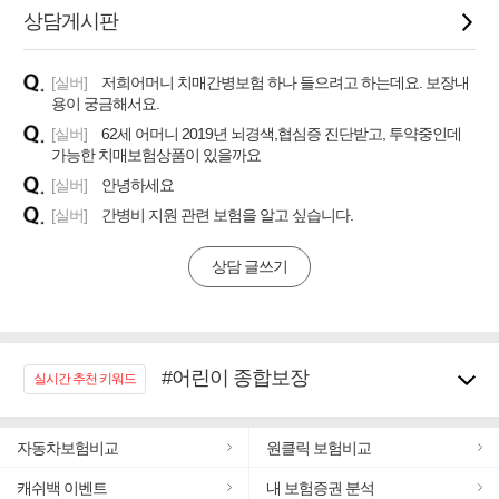
상담게시판
[실버]
저희어머니 치매간병보험 하나 들으려고 하는데요. 보장내
용이 궁금해서요.
[실버]
62세 어머니 2019년 뇌경색,협심증 진단받고, 투약중인데
가능한 치매보험상품이 있을까요
[실버]
안녕하세요
[실버]
간병비 지원 관련 보험을 알고 싶습니다.
상담 글쓰기
#어린이 종합보장
실시간 추천 키워드
#임플란트, 치아치료보장
#노후대비 연금재테크!
자동차보험비교
원클릭 보험비교
#우리집 화재, 도난대비
#추천골프보험
캐쉬백 이벤트
내 보험증권 분석