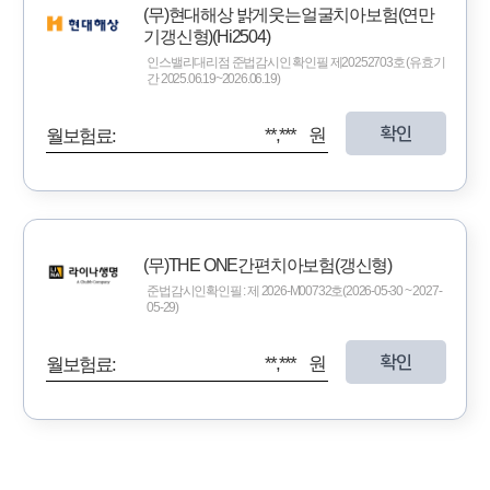
(무)현대해상 밝게웃는얼굴치아보험(연만
기갱신형)(Hi2504)
인스밸리대리점 준법감시인 확인필 제20252703호 (유효기
간 2025.06.19~2026.06.19)
확인
**,*** 원
월보험료:
(무)THE ONE간편치아보험(갱신형)
준법감시인확인필 : 제 2026-M00732호(2026-05-30 ~ 2027-
05-29)
확인
**,*** 원
월보험료: