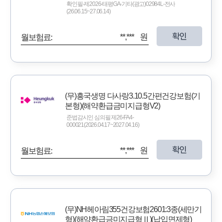
확인필-제2026-태평GA-기타(광고)02984L-전사
(26.06.15~27.06.14)
확인
**,*** 원
월보험료:
(무)흥국생명 다사랑3.10.5간편건강보험(기
본형)(해약환급금미지급형V2)
준법감시인 심의필 제26-FA4-
000021(2026.04.17~2027.04.16)
확인
**,*** 원
월보험료:
(무)NH헤아림355건강보험2601:3종(세만기
형)(해약환급금미지급형Ⅱ)(납입면제형)