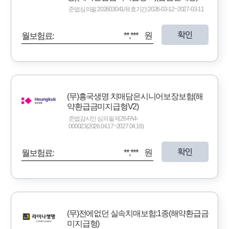
준법심의필:202603041/유효기간:2026-03-12~2027-03-11
확인
**,*** 원
월보험료:
(무)흥국생명 치매담은시니어보장보험(해
약환급금미지급형V2)
준법감시인 심의필 제26-FA4-
000023(2026.04.17~2027.04.16)
확인
**,*** 원
월보험료:
(무)전에없던 실속치매보험:1종(해약환급금
미지급형)