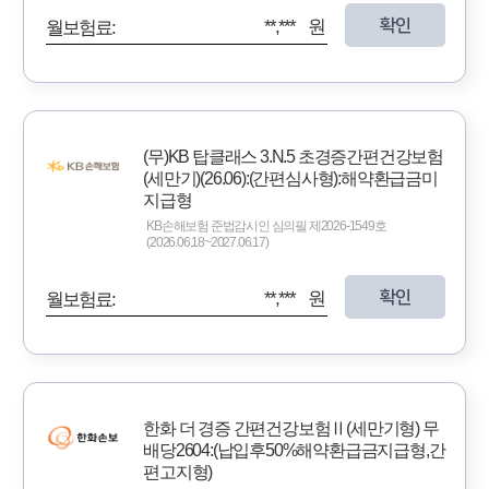
확인
**,*** 원
월보험료:
(무)KB 탑클래스 3.N.5 초경증간편건강보험
(세만기)(26.06):(간편심사형):해약환급금미
지급형
KB손해보험 준법감시인 심의필 제2026-1549호
(2026.06.18~2027.06.17)
확인
**,*** 원
월보험료:
한화 더 경증 간편건강보험Ⅱ(세만기형) 무
배당2604:(납입후50%해약환급금지급형,간
편고지형)