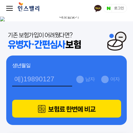
로그인
기존 보험가입이 어려웠다면?
유병자·간편심사
보험
생년월일
남자
여자
보험료 한번에 비교