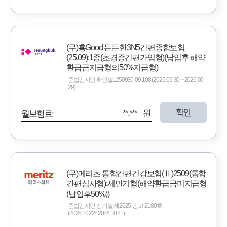
(무)흥Good 든든한3N5간편종합보험
(25.09):1종(초경증간편가입형)(납입후 해약
환급금지급형의50%지급형)
준법감시인 확인필L250930-09-108 (2025-09-30 ~ 2026-09-
29)
확인
**,*** 원
월보험료:
(무)메리츠 통합간편건강보험(Ⅱ)2509(통합
간편심사형):세만기형(해약환급금미지급형
(납입후50%))
준법감시인 심의필 제2025-광고-2180호
(2025.10.22~2026.10.21)