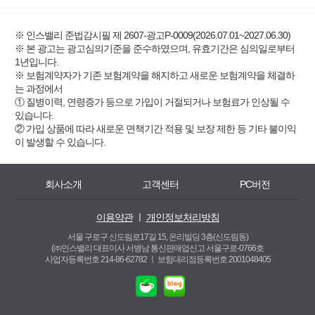
※ 인스밸리 준법감시필 제 2607-광고P-0009(2026.07.01~2027.06.30)
※ 본 광고는 광고심의기준을 준수하였으며, 유효기간은 심의일로부터
1년입니다.
※ 보험계약자가 기존 보험계약을 해지하고 새로운 보험계약을 체결하
는 과정에서
① 질병이력, 연령증가 등으로 가입이 거절되거나 보험료가 인상될 수
있습니다.
② 가입 상품에 따라 새로운 면책기간 적용 및 보장 제한 등 기타 불이익
이 발생할 수 있습니다.
회사소개
고객센터
PC버전
이용약관
ㅣ
개인정보처리방침
서울 구로구 신도림로17길 15, 온리빌딩 3층(신도림동)
(㈜인스밸리 대표이사 서병남 통신판매업신고 서울구로-0766호
사업자등록번호 214-86-62782 ㅣ
보험대리점등록번호 2001048405