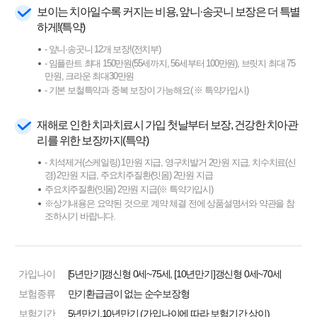
보이는 치아일수록 커지는 비용, 앞니·송곳니 보장은 더 특별
하게!(특약)
- 앞니·송곳니 12개 보장!(전치부)
- 임플란트 최대 150만원(55세까지, 56세부터 100만원), 브릿지 최대 75
만원, 크라운 최대30만원
- 기본 보철특약과 중복 보장이 가능해요( ※ 특약가입시)
재해로 인한 치과치료시 가입 첫날부터 보장, 건강한 치아관
리를 위한 보장까지(특약)
- 치석제거(스케일링) 1만원 지급, 영구치발거 2만원 지급, 치수치료(신
경) 2만원 지급, 주요치주질환(잇몸) 2만원 지급
주요치주질환(잇몸) 2만원 지급(※ 특약가입시)
※상기내용은 요약된 것으로 계약 체결 전에 상품설명서와 약관을 참
조하시기 바랍니다.
가입나이
[5년만기]갱신형 0세~75세, [10년만기]갱신형 0세~70세
보험종류
만기환급금이 없는 순수보장형
보험기간
5년만기,10년만기 (가입나이에 따라 보험기간 상이)