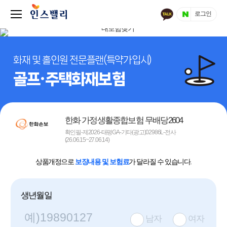
로그인
화재 및 홀인원 전문플랜(특약가입시)
골프·주택화재보험
한화 가정생활종합보험 무배당2604
확인필-제2026-태평GA-기타(광고)02986L-전사
(26.06.15~27.06.14)
상품개정으로
보장내용 및 보험료
가 달라질 수 있습니다.
생년월일
남자
여자