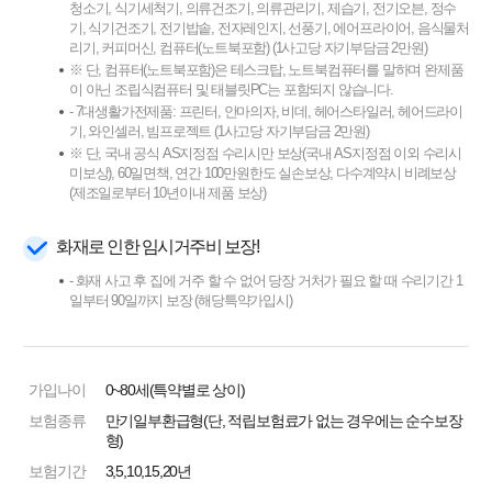
청소기, 식기세척기, 의류건조기, 의류관리기, 제습기, 전기오븐, 정수
기, 식기건조기, 전기밥솥, 전자레인지, 선풍기, 에어프라이어, 음식물처
리기, 커피머신, 컴퓨터(노트북포함) (1사고당 자기부담금 2만원)
※ 단, 컴퓨터(노트북포함)은 테스크탑, 노트북컴퓨터를 말하며 완제품
이 아닌 조립식컴퓨터 및 태블릿PC는 포함되지 않습니다.
- 7대생활가전제품: 프린터, 안마의자, 비데, 헤어스타일러, 헤어드라이
기, 와인셀러, 빔프로젝트 (1사고당 자기부담금 2만원)
※ 단, 국내 공식 AS지정점 수리시만 보상(국내 AS지정점 이외 수리시
미보상), 60일면책, 연간 100만원한도 실손보상, 다수계약시 비례보상
(제조일로부터 10년이내 제품 보상)
화재로 인한 임시거주비 보장!
- 화재 사고 후 집에 거주 할 수 없어 당장 거처가 필요 할 때 수리기간 1
일부터 90일까지 보장 (해당특약가입시)
가입나이
0~80세(특약별로 상이)
보험종류
만기일부환급형(단, 적립보험료가 없는 경우에는 순수보장
형)
보험기간
3,5,10,15,20년