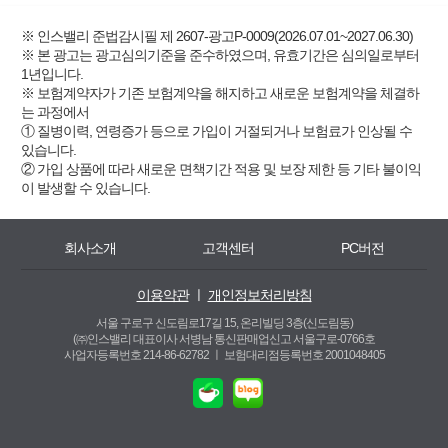
※ 인스밸리 준법감시필 제 2607-광고P-0009(2026.07.01~2027.06.30)
※ 본 광고는 광고심의기준을 준수하였으며, 유효기간은 심의일로부터
1년입니다.
※ 보험계약자가 기존 보험계약을 해지하고 새로운 보험계약을 체결하
는 과정에서
① 질병이력, 연령증가 등으로 가입이 거절되거나 보험료가 인상될 수
있습니다.
② 가입 상품에 따라 새로운 면책기간 적용 및 보장 제한 등 기타 불이익
이 발생할 수 있습니다.
회사소개
고객센터
PC버전
이용약관
ㅣ
개인정보처리방침
서울 구로구 신도림로17길 15, 온리빌딩 3층(신도림동)
(㈜인스밸리 대표이사 서병남 통신판매업신고 서울구로-0766호
사업자등록번호 214-86-62782 ㅣ
보험대리점등록번호 2001048405