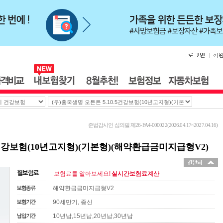
준법감시인 심의필 제26-FA4-000022(2026.04.17~2027.04.16)
5건강보험(10년고지형)(기본형)(해약환급금미지급형V2)
보험료를 알아보세요!
실시간보험료계산
해약환급금미지급형V2
90세만기, 종신
10년납,15년납,20년납,30년납