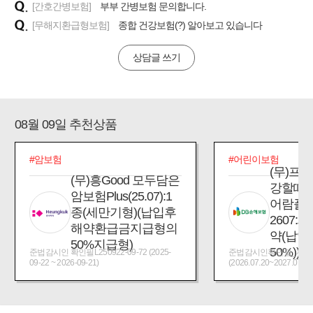
[간호간병보험]
부부 간병보험 문의합니다.
[무해지환급형보험]
종합 건강보험(?) 알아보고 있습니다
상담글 쓰기
08월 09일 추천상품
#암보험
#어린이보험
(무)프
(무)흥Good 모두담은
강할때
암보험Plus(25.07):1
어람플
종(세만기형)(납입후
2607:
해약환급금지급형의
약(납입
50%지급형)
50%))
준법감시인 확인필L250922-09-72 (2025-
준법감시인확인필_제2026
09-22 ~ 2026-09-21)
(2026.07.20~2027.07.19