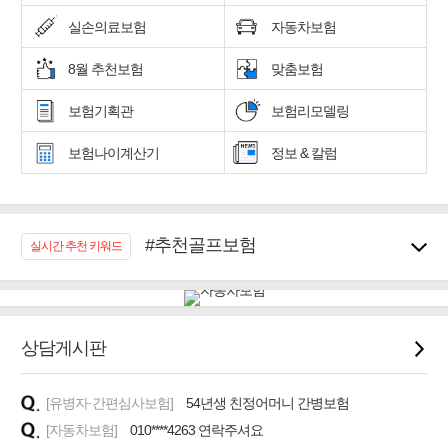
실손의료보험
자동차보험
8월 추천보험
맞춤보험
보험기획관
보험리모델링
보험나이계산기
정보 & 칼럼
#추천골프보험
실시간 추천 키워드
#우리집 화재, 도난대비
#노후대비 연금재테크!
#임플란트, 치아치료보장
#어린이 종합보장
상담게시판
#교통사고대비 운전자보험
#무해지 건강보험
[유병자·간편심사보험]
54년생 친정어머니 간병보험
#바뀌기전에 4세대 가입
[자동차보험]
010****4263 연락주셔요