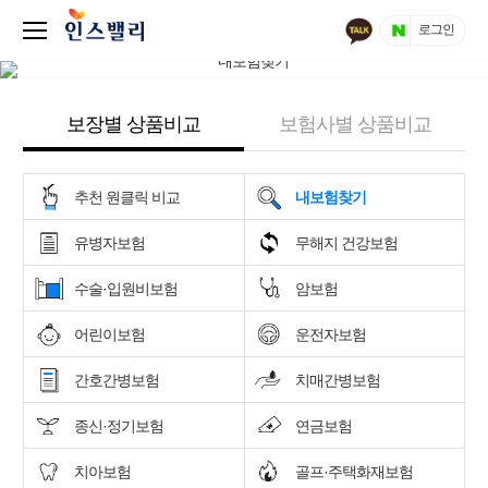
로그인
보장별 상품비교
보험사별 상품비교
추천 원클릭 비교
내보험찾기
유병자보험
무해지 건강보험
수술·입원비보험
암보험
어린이보험
운전자보험
간호간병보험
치매간병보험
종신·정기보험
연금보험
치아보험
골프·주택화재보험