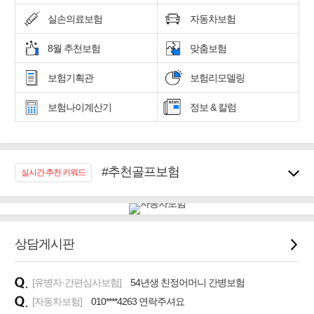
실손의료보험
자동차보험
8월 추천보험
맞춤보험
보험기획관
보험리모델링
보험나이계산기
정보 & 칼럼
#추천골프보험
실시간 추천 키워드
#우리집 화재, 도난대비
#노후대비 연금재테크!
#임플란트, 치아치료보장
#어린이 종합보장
상담게시판
#교통사고대비 운전자보험
#무해지 건강보험
[유병자·간편심사보험]
54년생 친정어머니 간병보험
#바뀌기전에 4세대 가입
[자동차보험]
010****4263 연락주셔요